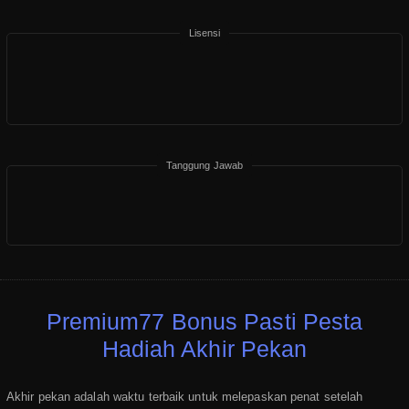
Lisensi
Tanggung Jawab
Premium77 Bonus Pasti Pesta
Hadiah Akhir Pekan
Akhir pekan adalah waktu terbaik untuk melepaskan penat setelah