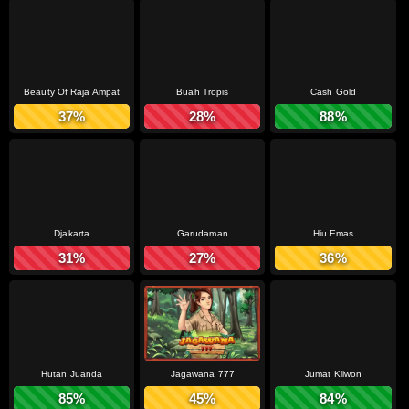
Beauty Of Raja Ampat
Buah Tropis
Cash Gold
37%
28%
88%
Djakarta
Garudaman
Hiu Emas
31%
27%
36%
Hutan Juanda
Jagawana 777
Jumat Kliwon
85%
45%
84%