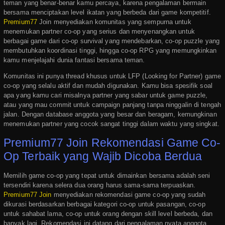
teman yang benar-benar kamu percaya, karena pengalaman bermain
bersama menciptakan level ikatan yang berbeda dari game kompetitif.
Premium77
Join menyediakan komunitas yang sempurna untuk
menemukan partner co-op yang serius dan menyenangkan untuk
berbagai game dari co-op survival yang mendebarkan, co-op puzzle yang
membutuhkan koordinasi tinggi, hingga co-op RPG yang memungkinkan
kamu menjelajahi dunia fantasi bersama teman.
Komunitas ini punya thread khusus untuk LFP (Looking for Partner) game
co-op yang selalu aktif dan mudah digunakan. Kamu bisa spesifik soal
apa yang kamu cari misalnya partner yang sabar untuk game puzzle,
atau yang mau commit untuk campaign panjang tanpa ninggalin di tengah
jalan. Dengan database anggota yang besar dan beragam, kemungkinan
menemukan partner yang cocok sangat tinggi dalam waktu yang singkat.
Premium77 Join Rekomendasi Game Co-
Op Terbaik yang Wajib Dicoba Berdua
Memilih game co-op yang tepat untuk dimainkan bersama adalah seni
tersendiri karena selera dua orang harus sama-sama terpuaskan.
Premium77 Join
menyediakan rekomendasi game co-op yang sudah
dikurasi berdasarkan berbagai kategori co-op untuk pasangan, co-op
untuk sahabat lama, co-op untuk orang dengan skill level berbeda, dan
banyak lagi. Rekomendasi ini datang dari pengalaman nyata anggota